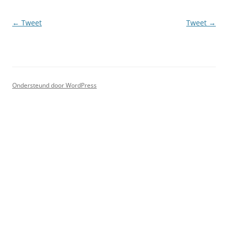
Berichtnavigatie
←
Tweet
Tweet
→
Ondersteund door WordPress