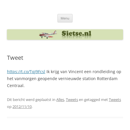
Ga
naar
Sietse's blog
de
inhoud
Menu
Tweet
https://t.co/TqJ9Fcsl
Ik krijg van Vincent een rondleiding op
het vanmorgen geopende vernieuwde station Rotterdam
Centraal.
Dit bericht werd geplaatst in
Alles
,
Tweets
en getagged met
Tweets
op
2012/11/10
.