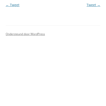
Berichtnavigatie
←
Tweet
Tweet
→
Ondersteund door WordPress