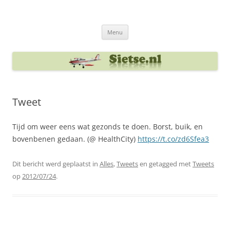
Ga
naar
Sietse's blog
de
inhoud
Menu
Tweet
Tijd om weer eens wat gezonds te doen. Borst, buik, en
bovenbenen gedaan. (@ HealthCity)
https://t.co/zd6Sfea3
Dit bericht werd geplaatst in
Alles
,
Tweets
en getagged met
Tweets
op
2012/07/24
.