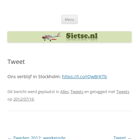
Ga
naar
Sietse's blog
de
inhoud
Menu
Tweet
Ons verblijf in Stockholm:
https://t.co/jQwBrKTb
Dit bericht werd geplaatst in
Alles
,
Tweets
en getagged met
Tweets
op
2012/07/16
.
Berichtnavigatie
←
Zweden 2012: weekeinde
Tweet
→