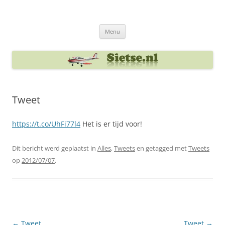
Ga
naar
Sietse's blog
de
inhoud
Menu
Tweet
https://t.co/UhFi77l4
Het is er tijd voor!
Dit bericht werd geplaatst in
Alles
,
Tweets
en getagged met
Tweets
op
2012/07/07
.
Berichtnavigatie
←
Tweet
Tweet
→