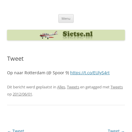
Ga
naar
Sietse's blog
de
inhoud
Menu
Tweet
Op naar Rotterdam (@ Spoor 9)
https://t.co/EUlyS4rt
Dit bericht werd geplaatst in
Alles
,
Tweets
en getagged met
Tweets
op
2012/06/01
.
Berichtnavigatie
←
Tweet
Tweet
→