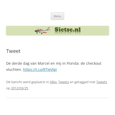
Ga
naar
Sietse's blog
de
inhoud
Menu
Tweet
De derde dag van Marcel en mij in Florida: de checkout
vluchten.
https://t.co/RTIeVtgi
Dit bericht werd geplaatst in
Alles
,
Tweets
en getagged met
Tweets
op
2012/03/25
.