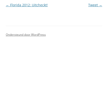
Berichtnavigatie
←
Florida 2012: Uitcheckt!
Tweet
→
Ondersteund door WordPress