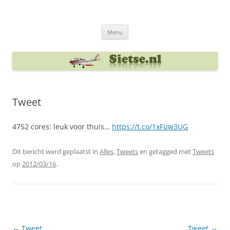
Ga
naar
Sietse's blog
de
inhoud
Menu
Tweet
4752 cores: leuk voor thuis…
https://t.co/1xFuw3UG
Dit bericht werd geplaatst in
Alles
,
Tweets
en getagged met
Tweets
op
2012/03/16
.
Berichtnavigatie
←
Tweet
Tweet
→