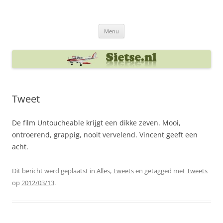
Ga
naar
Sietse's blog
de
inhoud
Menu
Tweet
De film Untoucheable krijgt een dikke zeven. Mooi,
ontroerend, grappig, nooit vervelend. Vincent geeft een
acht.
Dit bericht werd geplaatst in
Alles
,
Tweets
en getagged met
Tweets
op
2012/03/13
.