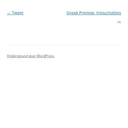
Berichtnavigatie
←
Tweet
Sneak Preview: Intouchables
→
Ondersteund door WordPress