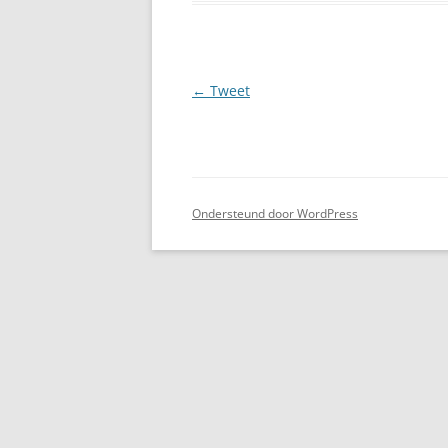
Berichtnavigatie
←
Tweet
Ondersteund door WordPress