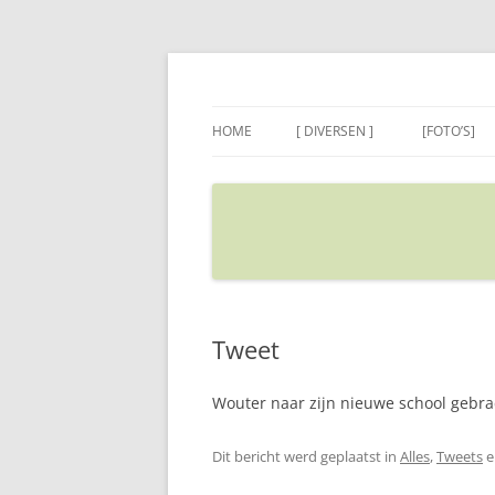
Ga
naar
de
Sietse's blog
inhoud
HOME
[ DIVERSEN ]
[FOTO’S]
ADRES IN GOOGLE MAPS
VERPLAATSEN
Tweet
Wouter naar zijn nieuwe school gebrac
Dit bericht werd geplaatst in
Alles
,
Tweets
e