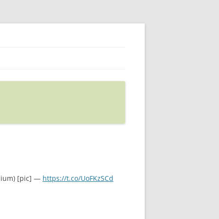
sium) [pic] —
https://t.co/UoFKzSCd