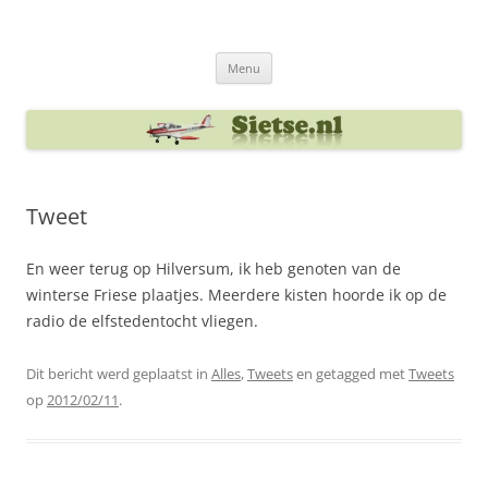
Ga
naar
Sietse's blog
de
inhoud
Menu
Tweet
En weer terug op Hilversum, ik heb genoten van de
winterse Friese plaatjes. Meerdere kisten hoorde ik op de
radio de elfstedentocht vliegen.
Dit bericht werd geplaatst in
Alles
,
Tweets
en getagged met
Tweets
op
2012/02/11
.