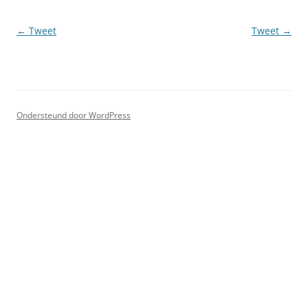
Berichtnavigatie
←
Tweet
Tweet
→
Ondersteund door WordPress