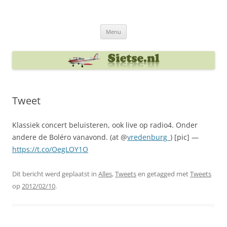
Ga
naar
Sietse's blog
de
inhoud
Menu
Tweet
Klassiek concert beluisteren, ook live op radio4. Onder
andere de Boléro vanavond. (at @
vredenburg_
) [pic] —
https://t.co/OegLOY1O
Dit bericht werd geplaatst in
Alles
,
Tweets
en getagged met
Tweets
op
2012/02/10
.