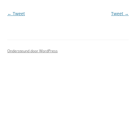
Berichtnavigatie
←
Tweet
Tweet
→
Ondersteund door WordPress