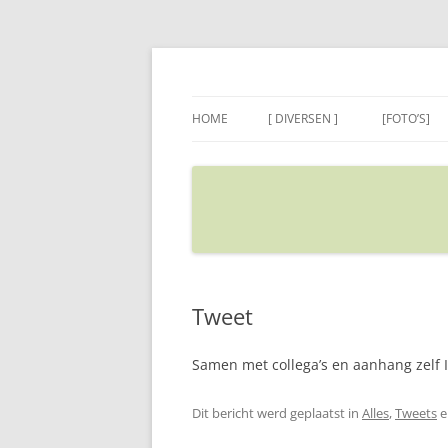
Ga
naar
de
Sietse's blog
inhoud
HOME
[ DIVERSEN ]
[FOTO’S]
ADRES IN GOOGLE MAPS
VERPLAATSEN
Tweet
Samen met collega’s en aanhang zelf 
Dit bericht werd geplaatst in
Alles
,
Tweets
e