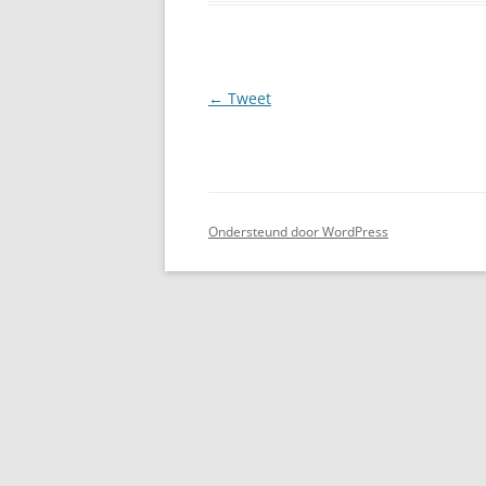
Berichtnavigatie
←
Tweet
Ondersteund door WordPress