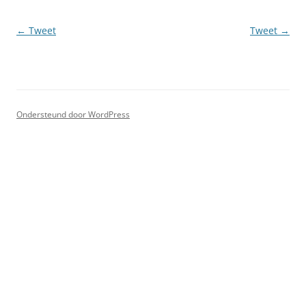
Berichtnavigatie
←
Tweet
Tweet
→
Ondersteund door WordPress