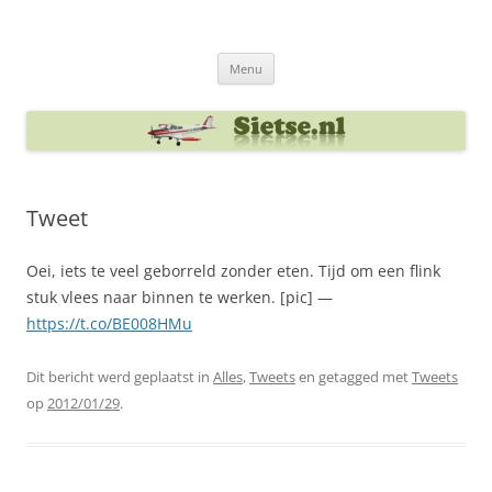
Ga
naar
Sietse's blog
de
inhoud
Menu
Tweet
Oei, iets te veel geborreld zonder eten. Tijd om een flink
stuk vlees naar binnen te werken. [pic] —
https://t.co/BE008HMu
Dit bericht werd geplaatst in
Alles
,
Tweets
en getagged met
Tweets
op
2012/01/29
.