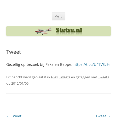
Ga
naar
Sietse's blog
de
inhoud
Menu
Tweet
Gezellig op bezoek bij Pake en Beppe.
https://t.co/U47V3c9r
Dit bericht werd geplaatst in
Alles
,
Tweets
en getagged met
Tweets
op
2012/01/06
.
Berichtnavigatie
←
Tweet
Tweet
→