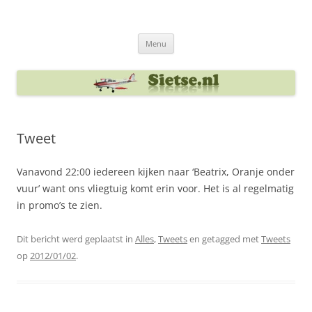
Ga
naar
Sietse's blog
de
inhoud
Menu
Tweet
Vanavond 22:00 iedereen kijken naar ‘Beatrix, Oranje onder
vuur’ want ons vliegtuig komt erin voor. Het is al regelmatig
in promo’s te zien.
Dit bericht werd geplaatst in
Alles
,
Tweets
en getagged met
Tweets
op
2012/01/02
.