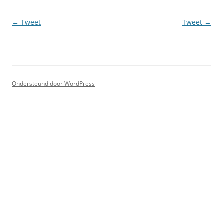
Berichtnavigatie
←
Tweet
Tweet
→
Ondersteund door WordPress