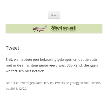
Ga
naar
Sietse's blog
de
inhoud
Menu
Tweet
Shit, we hebben een bekeuring gekregen omdat de auto
niet in de rijrichting geparkeerd was. 300 Rand, die gaan
we tactisch niet betalen…
Dit bericht werd geplaatst in
Alles
,
Tweets
en getagged met
Tweets
op
2011/12/29
.