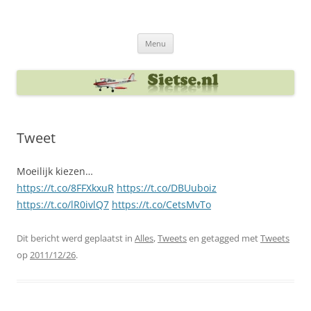
Ga
naar
Sietse's blog
de
inhoud
Menu
Tweet
Moeilijk kiezen…
https://t.co/8FFXkxuR
https://t.co/DBUuboiz
https://t.co/lR0ivlQ7
https://t.co/CetsMvTo
Dit bericht werd geplaatst in
Alles
,
Tweets
en getagged met
Tweets
op
2011/12/26
.