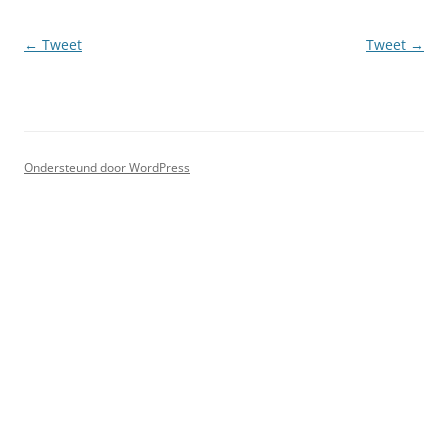
Berichtnavigatie
←
Tweet
Tweet
→
Ondersteund door WordPress