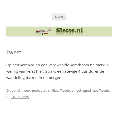
Ga
naar
Sietse's blog
de
inhoud
Menu
Tweet
Op een kerst-cd en een verdwaalde kerstboom na merk ik
weinig van kerst hier. Straks een stevige 4 uur durende
wandeling maken in de bergen.
Dit bericht werd geplaatst in
Alles
,
Tweets
en getagged met
Tweets
op
2011/12/25
.