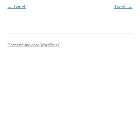
Berichtnavigatie
←
Tweet
Tweet
→
Ondersteund door WordPress