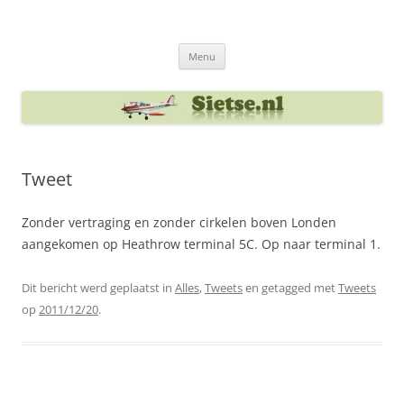
Ga
naar
Sietse's blog
de
inhoud
Menu
Tweet
Zonder vertraging en zonder cirkelen boven Londen
aangekomen op Heathrow terminal 5C. Op naar terminal 1.
Dit bericht werd geplaatst in
Alles
,
Tweets
en getagged met
Tweets
op
2011/12/20
.