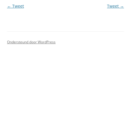
Berichtnavigatie
←
Tweet
Tweet
→
Ondersteund door WordPress