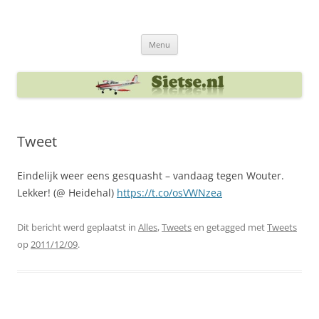
Ga
naar
Sietse's blog
de
inhoud
Menu
Tweet
Eindelijk weer eens gesquasht – vandaag tegen Wouter.
Lekker! (@ Heidehal)
https://t.co/osVWNzea
Dit bericht werd geplaatst in
Alles
,
Tweets
en getagged met
Tweets
op
2011/12/09
.