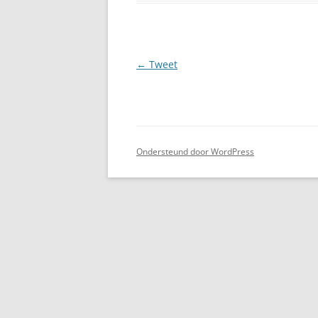
Berichtnavigatie
←
Tweet
Ondersteund door WordPress