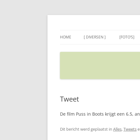
Ga
naar
de
Sietse's blog
inhoud
HOME
[ DIVERSEN ]
[FOTO’S]
ADRES IN GOOGLE MAPS
VERPLAATSEN
Tweet
De film Puss in Boots krijgt een 6.5, 
Dit bericht werd geplaatst in
Alles
,
Tweets
e