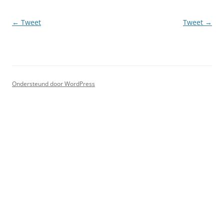
Berichtnavigatie
←
Tweet
Tweet
→
Ondersteund door WordPress