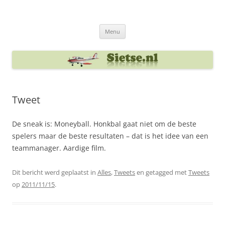
Ga
naar
Sietse's blog
de
inhoud
Menu
Tweet
De sneak is: Moneyball. Honkbal gaat niet om de beste
spelers maar de beste resultaten – dat is het idee van een
teammanager. Aardige film.
Dit bericht werd geplaatst in
Alles
,
Tweets
en getagged met
Tweets
op
2011/11/15
.