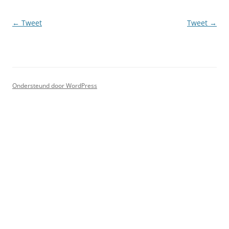
Berichtnavigatie
←
Tweet
Tweet
→
Ondersteund door WordPress