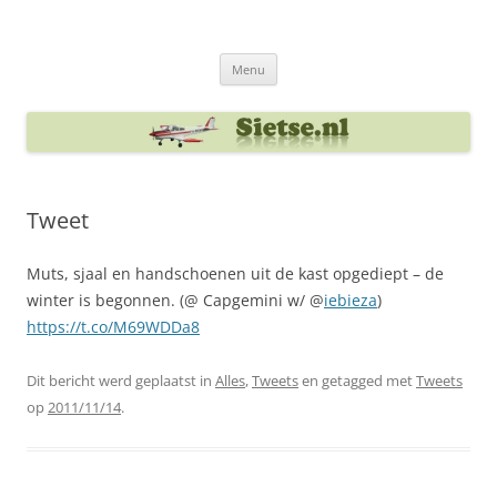
Ga
naar
Sietse's blog
de
inhoud
Menu
Tweet
Muts, sjaal en handschoenen uit de kast opgediept – de
winter is begonnen. (@ Capgemini w/ @
iebieza
)
https://t.co/M69WDDa8
Dit bericht werd geplaatst in
Alles
,
Tweets
en getagged met
Tweets
op
2011/11/14
.