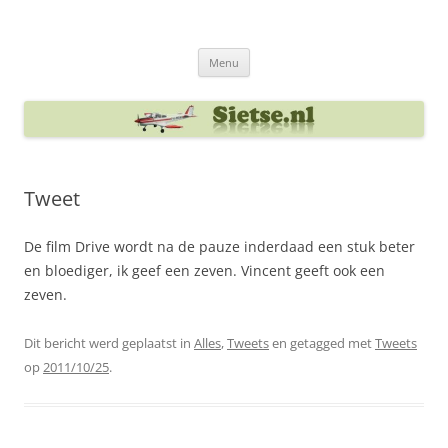
Ga
naar
Sietse's blog
de
inhoud
Menu
Tweet
De film Drive wordt na de pauze inderdaad een stuk beter
en bloediger, ik geef een zeven. Vincent geeft ook een
zeven.
Dit bericht werd geplaatst in
Alles
,
Tweets
en getagged met
Tweets
op
2011/10/25
.