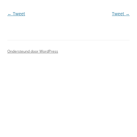
Berichtnavigatie
←
Tweet
Tweet
→
Ondersteund door WordPress