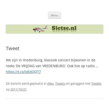
Ga
naar
Sietse's blog
de
inhoud
Menu
Tweet
We zijn in Vredenburg, klassiek concert bijwonen in de
reeks ‘De VRIJDAG van VREDENBURG’. Ook live op radio …
https://t.co/lxEdQQT7
Dit bericht werd geplaatst in
Alles
,
Tweets
en getagged met
Tweets
op
2011/10/21
.