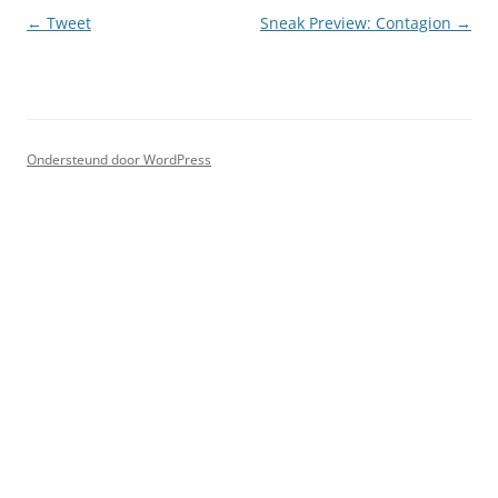
Berichtnavigatie
←
Tweet
Sneak Preview: Contagion
→
Ondersteund door WordPress