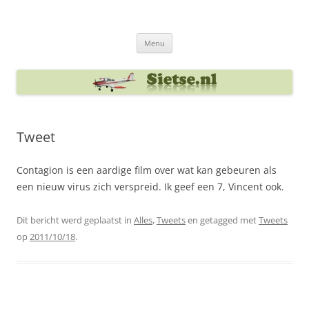
Ga
naar
Sietse's blog
de
inhoud
Menu
Tweet
Contagion is een aardige film over wat kan gebeuren als
een nieuw virus zich verspreid. Ik geef een 7, Vincent ook.
Dit bericht werd geplaatst in
Alles
,
Tweets
en getagged met
Tweets
op
2011/10/18
.