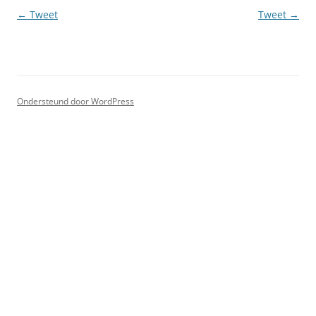
Berichtnavigatie
←
Tweet
Tweet
→
Ondersteund door WordPress