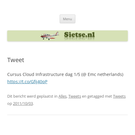
Ga
naar
Sietse's blog
de
inhoud
Menu
Tweet
Cursus Cloud Infrastructure dag 1/5 (@ Emc netherlands)
https://t.co/Gfij40qP
Dit bericht werd geplaatst in
Alles
,
Tweets
en getagged met
Tweets
op
2011/10/03
.