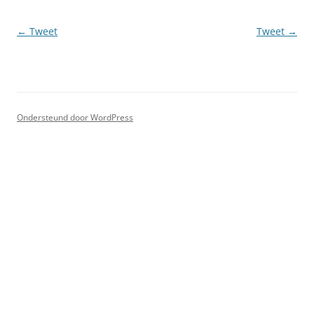
Berichtnavigatie
←
Tweet
Tweet
→
Ondersteund door WordPress