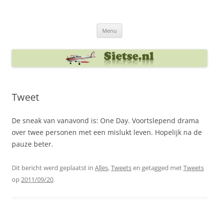
Ga
naar
Sietse's blog
de
inhoud
Menu
Tweet
De sneak van vanavond is: One Day. Voortslepend drama
over twee personen met een mislukt leven. Hopelijk na de
pauze beter.
Dit bericht werd geplaatst in
Alles
,
Tweets
en getagged met
Tweets
op
2011/09/20
.