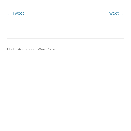
Berichtnavigatie
←
Tweet
Tweet
→
Ondersteund door WordPress