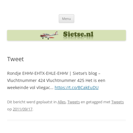
Ga
naar
Sietse's blog
de
inhoud
Menu
Tweet
Rondje EHHV-EHTX-EHLE-EHHV | Sietse’s blog –
Vluchtnummer 424 Vluchtnummer 425 Het is een
weekeinde vol vliegac…
https://t.co/BCakEuDU
Dit bericht werd geplaatst in
Alles
,
Tweets
en getagged met
Tweets
op
2011/09/17
.