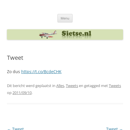
Ga
naar
Sietse's blog
de
inhoud
Menu
Tweet
Zo dus
https://t.co/BcdeCHK
Dit bericht werd geplaatst in
Alles
,
Tweets
en getagged met
Tweets
op
2011/09/10
.
Berichtnavigatie
←
Tweet
Tweet
→