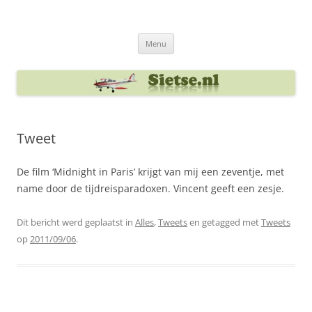
Ga
naar
Sietse's blog
de
inhoud
Menu
Tweet
De film ‘Midnight in Paris’ krijgt van mij een zeventje, met
name door de tijdreisparadoxen. Vincent geeft een zesje.
Dit bericht werd geplaatst in
Alles
,
Tweets
en getagged met
Tweets
op
2011/09/06
.