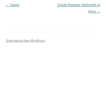
Berichtnavigatie
←
Tweet
Sneak Preview: Midnight in
Paris
→
Ondersteund door WordPress