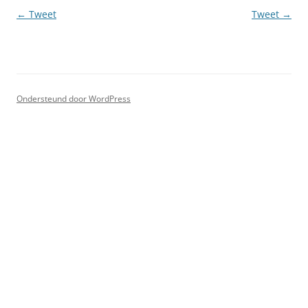
Berichtnavigatie
←
Tweet
Tweet
→
Ondersteund door WordPress