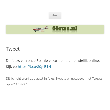
Ga
naar
Sietse's blog
de
inhoud
Menu
Tweet
De foto’s van onze Spanje vakantie staan eindelijk online.
Kijk op
https://t.co/80yrB1N
Dit bericht werd geplaatst in
Alles
,
Tweets
en getagged met
Tweets
op
2011/08/27
.