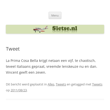
Ga
naar
Sietse's blog
de
inhoud
Menu
Tweet
La Prima Cosa Bella krijgt netaan een vijf, te chaotisch,
teveel Italiaans gepraat, vreemde lenskeuze nu en dan.
Vincent geeft een zeven.
Dit bericht werd geplaatst in
Alles
,
Tweets
en getagged met
Tweets
op
2011/08/23
.