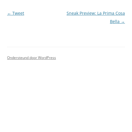
Berichtnavigatie
←
Tweet
Sneak Preview: La Prima Cosa
Bella
→
Ondersteund door WordPress