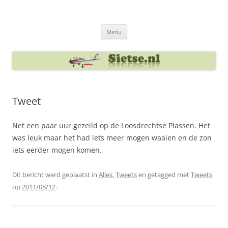
Ga
naar
Sietse's blog
de
inhoud
Menu
Tweet
Net een paar uur gezeild op de Loosdrechtse Plassen. Het
was leuk maar het had iets meer mogen waaien en de zon
iets eerder mogen komen.
Dit bericht werd geplaatst in
Alles
,
Tweets
en getagged met
Tweets
op
2011/08/12
.