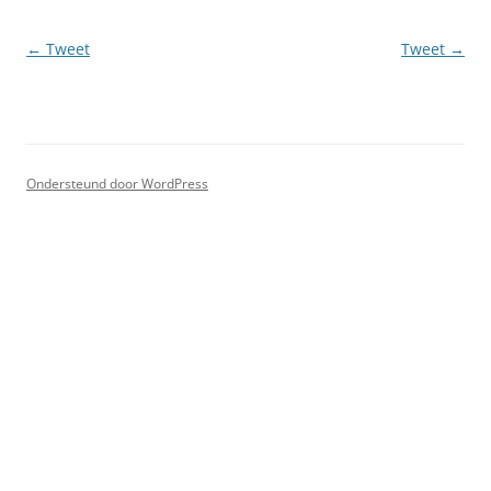
Berichtnavigatie
←
Tweet
Tweet
→
Ondersteund door WordPress