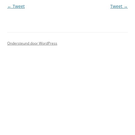
Berichtnavigatie
←
Tweet
Tweet
→
Ondersteund door WordPress