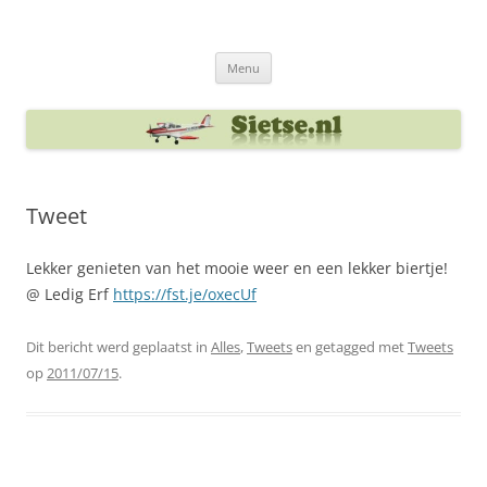
Ga
naar
Sietse's blog
de
inhoud
Menu
Tweet
Lekker genieten van het mooie weer en een lekker biertje!
@ Ledig Erf
https://fst.je/oxecUf
Dit bericht werd geplaatst in
Alles
,
Tweets
en getagged met
Tweets
op
2011/07/15
.