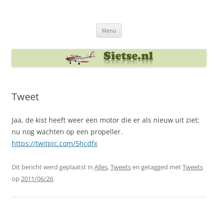
Ga
naar
Sietse's blog
de
inhoud
Menu
Tweet
Jaa, de kist heeft weer een motor die er als nieuw uit ziet;
nu nog wachten op een propeller.
https://twitpic.com/5hcdfx
Dit bericht werd geplaatst in
Alles
,
Tweets
en getagged met
Tweets
op
2011/06/26
.