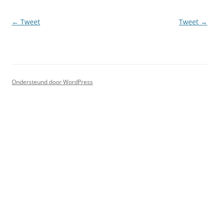
Berichtnavigatie
←
Tweet
Tweet
→
Ondersteund door WordPress