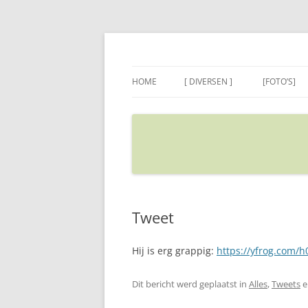
Ga
naar
de
Sietse's blog
inhoud
HOME
[ DIVERSEN ]
[FOTO’S]
ADRES IN GOOGLE MAPS
VERPLAATSEN
Tweet
Hij is erg grappig:
https://yfrog.com/h0
Dit bericht werd geplaatst in
Alles
,
Tweets
e