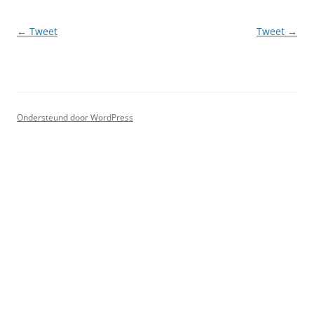
Berichtnavigatie
←
Tweet
Tweet
→
Ondersteund door WordPress