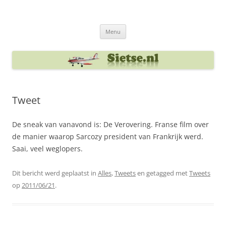
Ga
naar
Sietse's blog
de
inhoud
Menu
Tweet
De sneak van vanavond is: De Verovering. Franse film over
de manier waarop Sarcozy president van Frankrijk werd.
Saai, veel weglopers.
Dit bericht werd geplaatst in
Alles
,
Tweets
en getagged met
Tweets
op
2011/06/21
.