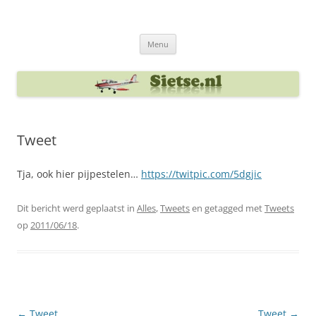
Ga
naar
Sietse's blog
de
inhoud
Menu
Tweet
Tja, ook hier pijpestelen…
https://twitpic.com/5dgjic
Dit bericht werd geplaatst in
Alles
,
Tweets
en getagged met
Tweets
op
2011/06/18
.
Berichtnavigatie
←
Tweet
Tweet
→