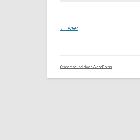
Berichtnavigatie
←
Tweet
Ondersteund door WordPress