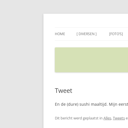
Ga
naar
de
Sietse's blog
inhoud
HOME
[ DIVERSEN ]
[FOTO’S]
ADRES IN GOOGLE MAPS
VERPLAATSEN
Tweet
En de (dure) sushi maaltijd. Mijn eers
Dit bericht werd geplaatst in
Alles
,
Tweets
e