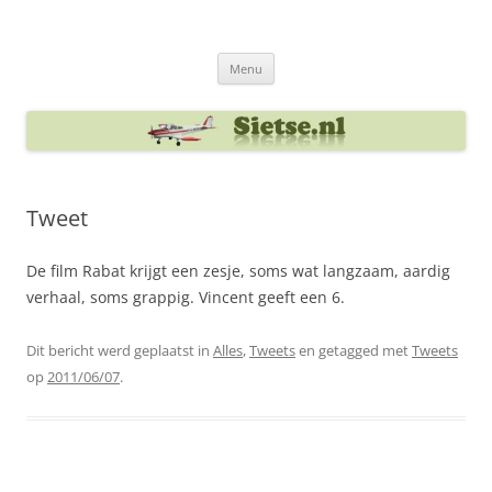
Ga
naar
Sietse's blog
de
inhoud
Menu
Tweet
De film Rabat krijgt een zesje, soms wat langzaam, aardig
verhaal, soms grappig. Vincent geeft een 6.
Dit bericht werd geplaatst in
Alles
,
Tweets
en getagged met
Tweets
op
2011/06/07
.