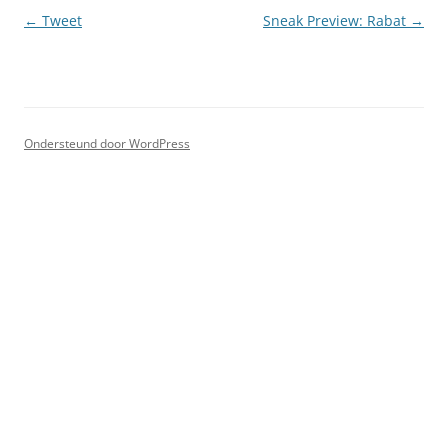
Berichtnavigatie
←
Tweet
Sneak Preview: Rabat
→
Ondersteund door WordPress