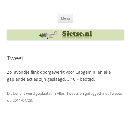
Ga
naar
Sietse's blog
de
inhoud
Menu
Tweet
Zo, avondje flink doorgewerkt voor Capgemini en alle
geplande acties zijn geslaagd. 3:10 – bedtijd.
Dit bericht werd geplaatst in
Alles
,
Tweets
en getagged met
Tweets
op
2011/04/23
.