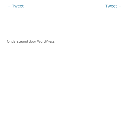
Berichtnavigatie
←
Tweet
Tweet
→
Ondersteund door WordPress