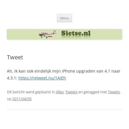
Ga
naar
Sietse's blog
de
inhoud
Menu
Tweet
Ah, ik kan ook eindelijk mijn iPhone upgraden van 4.1 naar
4.3.1:
https://retweet.nu/1AIEh
Dit bericht werd geplaatst in
Alles
,
Tweets
en getagged met
Tweets
op
2011/04/05
.