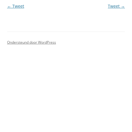
Berichtnavigatie
←
Tweet
Tweet
→
Ondersteund door WordPress