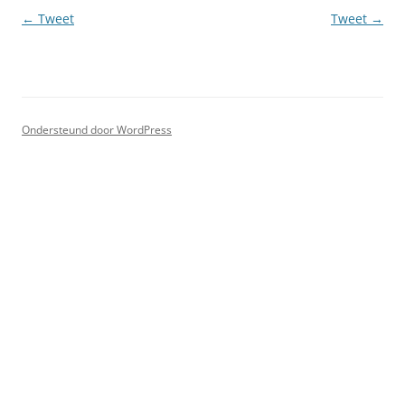
Berichtnavigatie
←
Tweet
Tweet
→
Ondersteund door WordPress