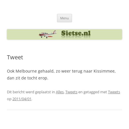
Ga
naar
Sietse's blog
de
inhoud
Menu
Tweet
Ook Melbourne gehaald, zo weer terug naar Kissimmee,
dan zit de tocht erop.
Dit bericht werd geplaatst in
Alles
,
Tweets
en getagged met
Tweets
op
2011/04/01
.