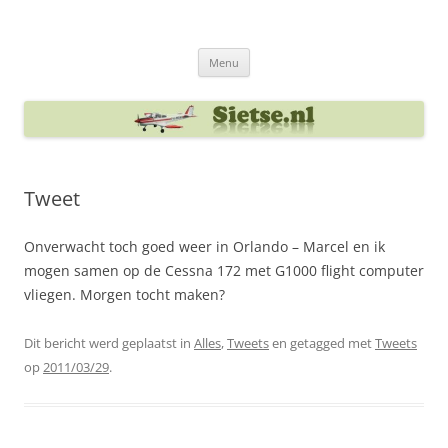
Ga
naar
Sietse's blog
de
inhoud
Menu
Tweet
Onverwacht toch goed weer in Orlando – Marcel en ik
mogen samen op de Cessna 172 met G1000 flight computer
vliegen. Morgen tocht maken?
Dit bericht werd geplaatst in
Alles
,
Tweets
en getagged met
Tweets
op
2011/03/29
.