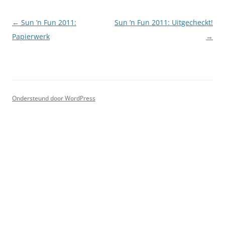
Berichtnavigatie
←
Sun ’n Fun 2011:
Sun ’n Fun 2011: Uitgecheckt!
Papierwerk
→
Ondersteund door WordPress