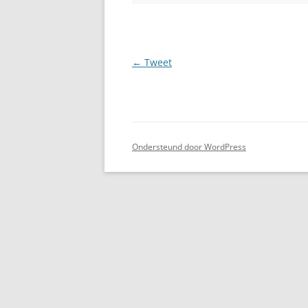
Berichtnavigatie
←
Tweet
Ondersteund door WordPress