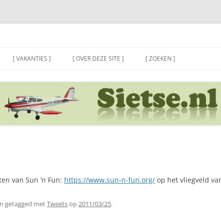
[ VAKANTIES ]
[ OVER DEZE SITE ]
[ ZOEKEN ]
ten van Sun ’n Fun:
https://www.sun-n-fun.org/
op het vliegveld va
n getagged met
Tweets
op
2011/03/25
.