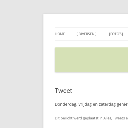
Ga
naar
de
Sietse's blog
inhoud
HOME
[ DIVERSEN ]
[FOTO’S]
ADRES IN GOOGLE MAPS
VERPLAATSEN
Tweet
Donderdag, vrijdag en zaterdag genie
Dit bericht werd geplaatst in
Alles
,
Tweets
e