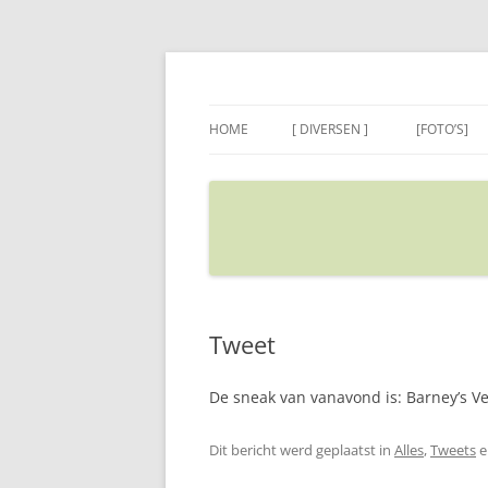
Ga
naar
de
Sietse's blog
inhoud
HOME
[ DIVERSEN ]
[FOTO’S]
ADRES IN GOOGLE MAPS
VERPLAATSEN
Tweet
De sneak van vanavond is: Barney’s Ve
Dit bericht werd geplaatst in
Alles
,
Tweets
e