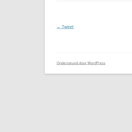
Berichtnavigatie
←
Tweet
Ondersteund door WordPress