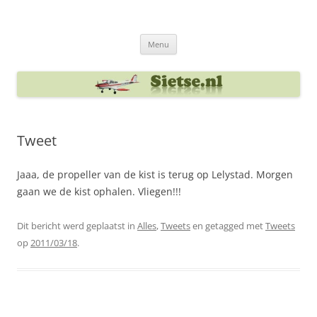
Ga
naar
Sietse's blog
de
inhoud
Menu
Tweet
Jaaa, de propeller van de kist is terug op Lelystad. Morgen
gaan we de kist ophalen. Vliegen!!!
Dit bericht werd geplaatst in
Alles
,
Tweets
en getagged met
Tweets
op
2011/03/18
.