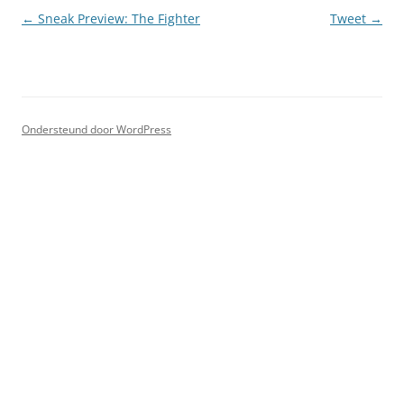
Berichtnavigatie
←
Sneak Preview: The Fighter
Tweet
→
Ondersteund door WordPress