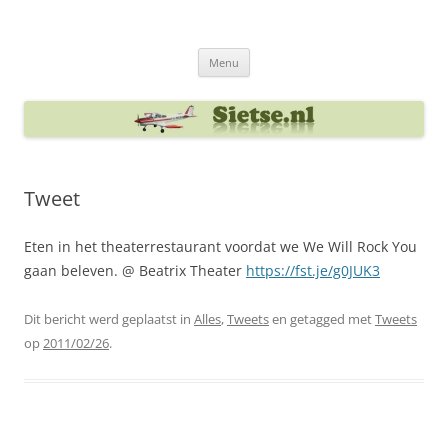
Ga
naar
Sietse's blog
de
inhoud
Menu
Tweet
Eten in het theaterrestaurant voordat we We Will Rock You
gaan beleven. @ Beatrix Theater
https://fst.je/g0JUK3
Dit bericht werd geplaatst in
Alles
,
Tweets
en getagged met
Tweets
op
2011/02/26
.