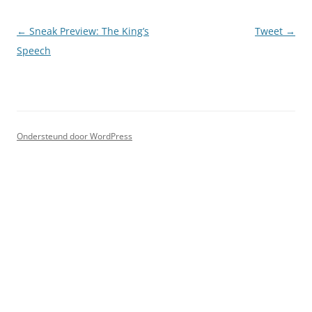
Berichtnavigatie
←
Sneak Preview: The King’s
Tweet
→
Speech
Ondersteund door WordPress