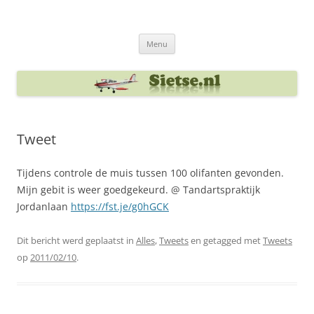
Ga
naar
Sietse's blog
de
inhoud
Menu
Tweet
Tijdens controle de muis tussen 100 olifanten gevonden.
Mijn gebit is weer goedgekeurd. @ Tandartspraktijk
Jordanlaan
https://fst.je/g0hGCK
Dit bericht werd geplaatst in
Alles
,
Tweets
en getagged met
Tweets
op
2011/02/10
.